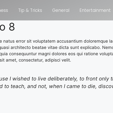
ness
Tip & Tricks
General
Entertainment
o 8
ste natus error sit voluptatem accusantium doloremque 
t quasi architecto beatae vitae dicta sunt explicabo. Ne
d quia consequuntur magni dolores eos qui ratione volu
it amet, consectetur, adipisci velit.
 I wished to live deliberately, to front only the
d to teach, and not, when I came to die, discov