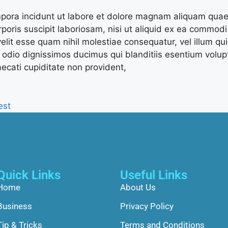
ora incidunt ut labore et dolore magnam aliquam quae
rporis suscipit laboriosam, nisi ut aliquid ex ea commod
velit esse quam nihil molestiae consequatur, vel illum qu
 odio dignissimos ducimus qui blanditiis esentium volupt
ecati cupiditate non provident,
est
Quick Links
Useful Links
Home
About Us
Business
Privacy Policy
Tip & Tricks
Terms and Conditions