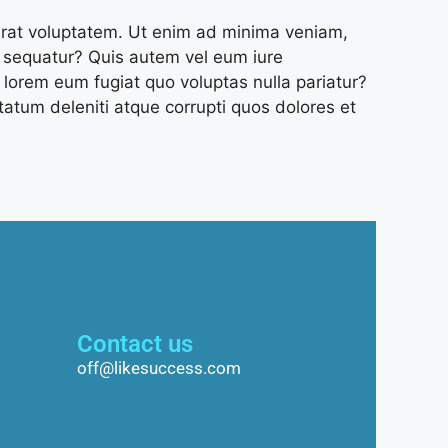
rat voluptatem. Ut enim ad minima veniam,
i sequatur? Quis autem vel eum iure
i lorem eum fugiat quo voluptas nulla pariatur?
atum deleniti atque corrupti quos dolores et
Contact us
off@likesuccess.com